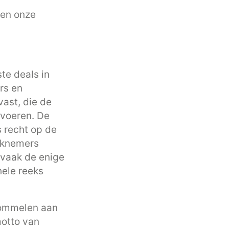
ben onze
ste deals in
rs en
ast, die de
voeren. De
 recht op de
erknemers
s vaak de enige
ele reeks
 rommelen aan
motto van