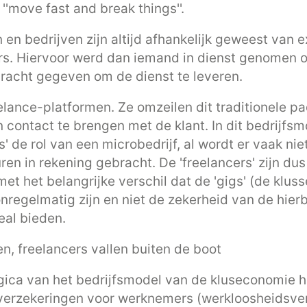
: ''move fast and break things''.
en bedrijven zijn altijd afhankelijk geweest van 
rs. Hiervoor werd dan iemand in dienst genomen 
dracht gegeven om de dienst te leveren.
elance-platformen. Ze omzeilen dit traditionele p
in contact te brengen met de klant. In dit bedrijf
s' de rol van een microbedrijf, al wordt er vaak ni
en in rekening gebracht. De 'freelancers' zijn du
t het belangrijke verschil dat de 'gigs' (de kluss
nregelmatig zijn en niet de zekerheid van de hier
al bieden.
n, freelancers vallen buiten de boot
gica van het bedrijfsmodel van de kluseconomie 
 verzekeringen voor werknemers (werkloosheidsve