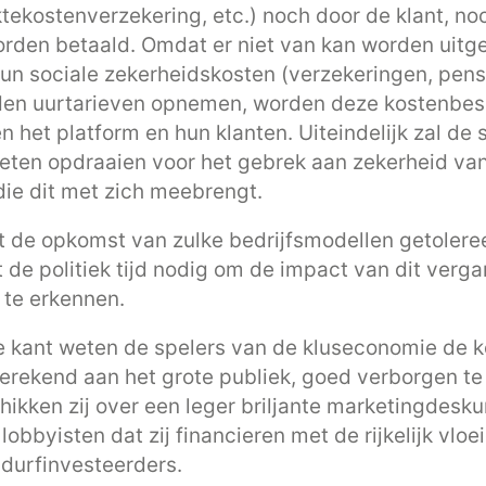
ktekostenverzekering, etc.) noch door de klant, no
orden betaald. Omdat er niet van kan worden uitg
hun sociale zekerheidskosten (verzekeringen, pensi
en uurtarieven opnemen, worden deze kostenbes
n het platform en hun klanten. Uiteindelijk zal de
eten opdraaien voor het gebrek aan zekerheid van 
die dit met zich meebrengt.
de opkomst van zulke bedrijfsmodellen getolere
 de politiek tijd nodig om de impact van dit verga
 te erkennen.
 kant weten de spelers van de kluseconomie de k
rekend aan het grote publiek, goed verborgen te
hikken zij over een leger briljante marketingdesk
obbyisten dat zij financieren met de rijkelijk vloe
durfinvesteerders.