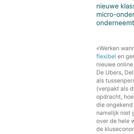
nieuwe klas
micro-ondern
onderneemt
«Werken wanne
flexibel
en ge
nieuwe online
De Ubers, Del
als tussenper
(verpakt als 
opdracht, hoe 
die ongekend 
namelijk niet
over de hele 
de klusecono