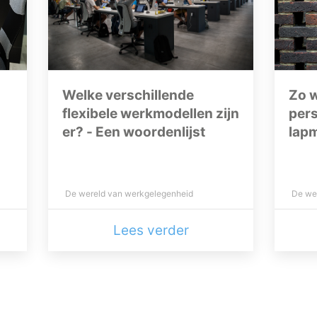
Welke verschillende
Zo w
flexibele werkmodellen zijn
per
n
er? - Een woordenlijst
lapm
De wereld van werkgelegenheid
De we
Lees verder