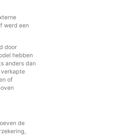
externe
of werd een
ad door
smodel hebben
ets anders dan
s verkapte
en of
boven
hoeven de
rzekering,