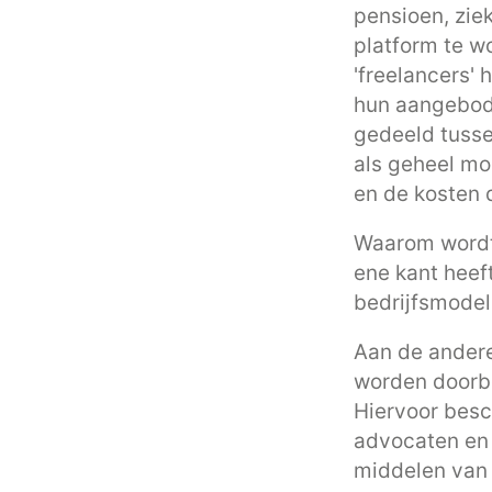
pensioen, zie
platform te w
'freelancers' 
hun aangebod
gedeeld tusse
als geheel mo
en de kosten 
Waarom wordt 
ene kant heeft
bedrijfsmodel
Aan de andere
worden doorbe
Hiervoor besc
advocaten en l
middelen van 