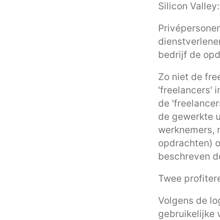
Silicon Valley
Privépersonen 
dienstverlene
bedrijf de op
Zo niet de fre
'freelancers' 
de 'freelancer
de gewerkte ur
werknemers, me
opdrachten) o
beschreven de
Twee profitere
Volgens de lo
gebruikelijke