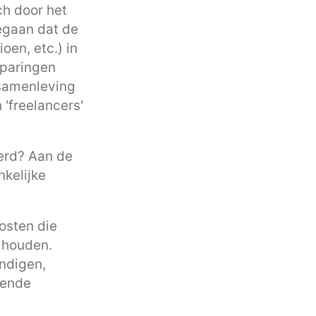
ch door het
egaan dat de
oen, etc.) in
paringen
 samenleving
'freelancers'
erd? Aan de
nkelijke
osten die
 houden.
undigen,
iende