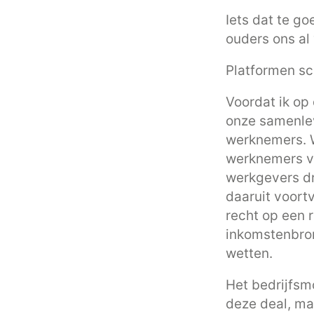
Iets dat te go
ouders ons al
Platformen sch
Voordat ik op 
onze samenlev
werknemers. W
werknemers v
werkgevers dr
daaruit voort
recht op een r
inkomstenbro
wetten.
Het bedrijfsm
deze deal, ma