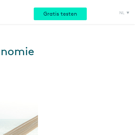
NL
e demo
Gratis testen
conomie